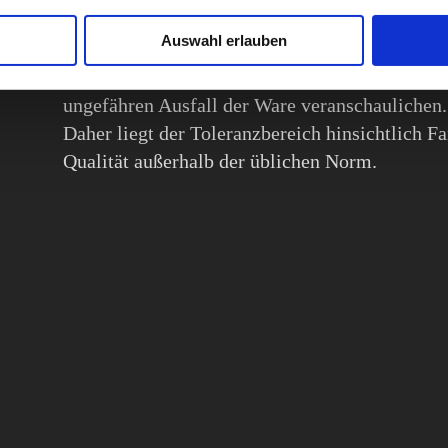
Gemäß Paragraph 19 UStG ist im ausgewiesene
Auswahl erlauben
Umsatzsteuer enthalten..
Alle Abbildungen der Artikel gelten als Typenm
ungefähren Ausfall der Ware veranschaulichen.
Daher liegt der Toleranzbereich hinsichtlich Fa
Qualität außerhalb der üblichen Norm.