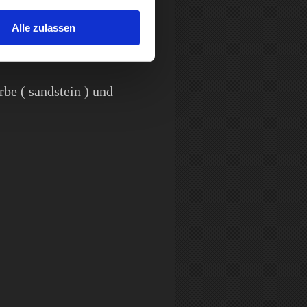
n Betrag keine
Alle zulassen
uster, die nur den
rbe ( sandstein ) und