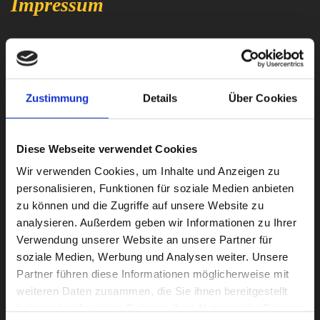
Impressum
Steingalerie Gerdau
Michael Pollet
Tannenweg 2
Zustimmung
Details
Über Cookies
29581 Gerdau
Tel. : 05808-980039
Diese Webseite verwendet Cookies
Wir verwenden Cookies, um Inhalte und Anzeigen zu
Ust-ID Nr. : DE451917198
personalisieren, Funktionen für soziale Medien anbieten
zu können und die Zugriffe auf unsere Website zu
analysieren. Außerdem geben wir Informationen zu Ihrer
info@steingalerie-gerdau.de
Verwendung unserer Website an unsere Partner für
soziale Medien, Werbung und Analysen weiter. Unsere
Partner führen diese Informationen möglicherweise mit
Die Europäische Kommission stellt eine Plattform
weiteren Daten zusammen, die Sie ihnen bereitgestellt
für die außergerichtliche Online-Streitbeilegung
haben oder die sie im Rahmen Ihrer Nutzung der Dienste